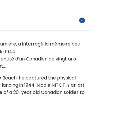
 lumière, a interrogé la mémoire des
de 1944.
identité d’un Canadien de vingt ans
...
no Beach, he captured the physical
anding in 1944. Nicole NITOT is an art
 of a 20-year old Canadian soldier to