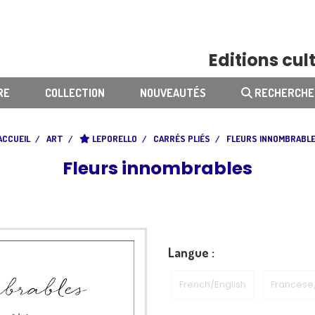
Editions cult
RE
COLLECTION
NOUVEAUTÉS
RECHERCHE
ACCUEIL
ART
LEPORELLO
CARRÉS PLIÉS
FLEURS INNOMBRABL
Fleurs innombrables
Langue :
French/English
Francese/