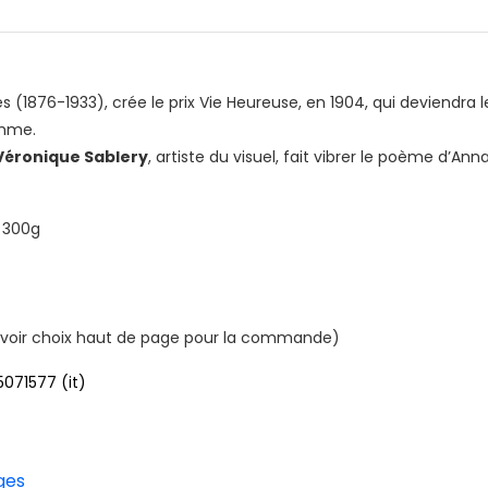
(1876-1933), crée le prix Vie Heureuse, en 1904, qui deviendra le
omme.
Véronique Sablery
, artiste du visuel, fait vibrer le poème d’Ann
e 300g
n (voir choix haut de page pour la commande)
071577 (it)
ges