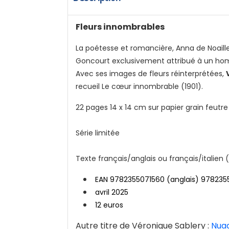
Fleurs innombrables
La poétesse et romancière, Anna de Noailles 
Goncourt exclusivement attribué à un h
Avec ses images de fleurs réinterprétées,
recueil Le cœur innombrable (1901).
22 pages 14 x 14 cm sur papier grain feutr
Série limitée
Texte français/anglais ou français/italie
EAN 9782355071560 (anglais) 9782355
avril 2025
12 euros
Autre titre de Véronique Sablery :
Nua