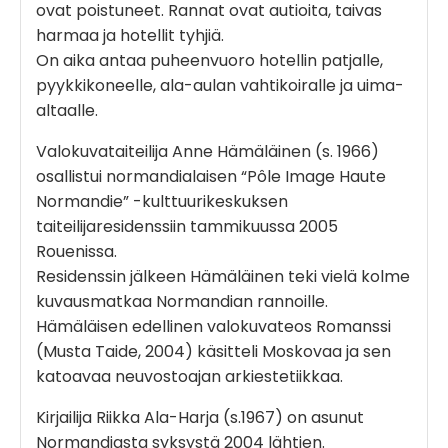
ovat poistuneet. Rannat ovat autioita, taivas
harmaa ja hotellit tyhjiä.
On aika antaa puheenvuoro hotellin patjalle,
pyykkikoneelle, ala-aulan vahtikoiralle ja uima-
altaalle.
Valokuvataiteilija Anne Hämäläinen (s. 1966)
osallistui normandialaisen “Pôle Image Haute
Normandie” -kulttuurikeskuksen
taiteilijaresidenssiin tammikuussa 2005
Rouenissa.
Residenssin jälkeen Hämäläinen teki vielä kolme
kuvausmatkaa Normandian rannoille.
Hämäläisen edellinen valokuvateos Romanssi
(Musta Taide, 2004) käsitteli Moskovaa ja sen
katoavaa neuvostoajan arkiestetiikkaa.
Kirjailija Riikka Ala-Harja (s.1967) on asunut
Normandiasta syksystä 2004 lähtien.