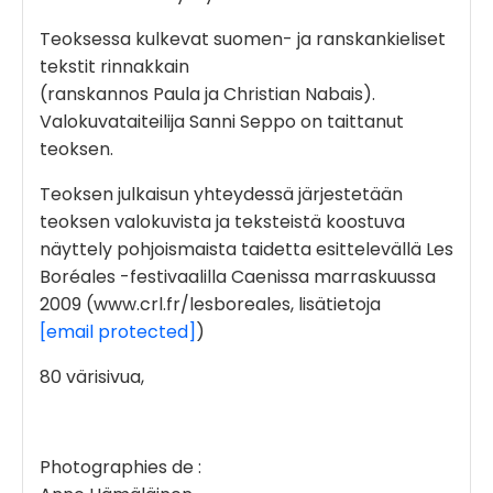
Teoksessa kulkevat suomen- ja ranskankieliset
tekstit rinnakkain
(ranskannos Paula ja Christian Nabais).
Valokuvataiteilija Sanni Seppo on taittanut
teoksen.
Teoksen julkaisun yhteydessä järjestetään
teoksen valokuvista ja teksteistä koostuva
näyttely pohjoismaista taidetta esittelevällä Les
Boréales -festivaalilla Caenissa marraskuussa
2009 (www.crl.fr/lesboreales, lisätietoja
[email protected]
)
80 värisivua,
Photographies de :