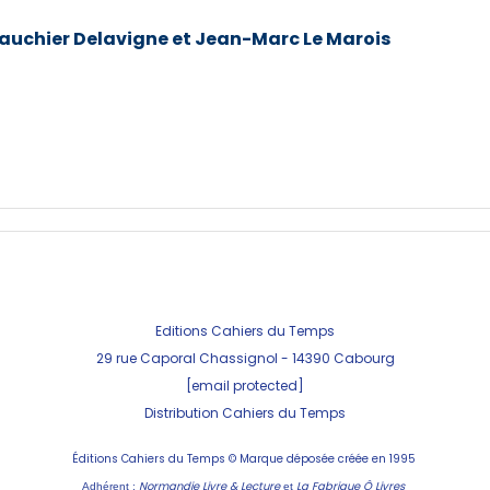
Fauchier Delavigne et Jean-Marc Le Marois
Editions Cahiers du Temps
29 rue Caporal Chassignol - 143
90 Cabourg
[email protected]
Distribution Cahiers du Temps
Éditions Cahiers du Temps ©
Marque déposée créée en 1995
Normandie Livre & Lecture
La Fabrique Ô Livres
Adhérent :
et