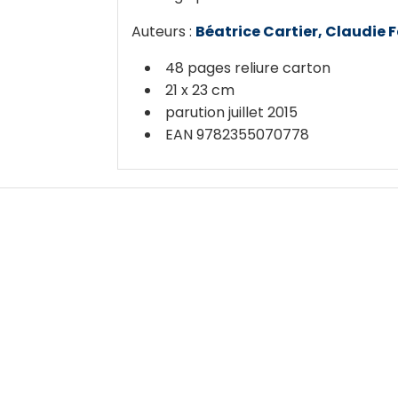
Auteurs :
Béatrice Cartier, Claudie 
48 pages reliure carton
21 x 23 cm
parution juillet 2015
EAN 9782355070778